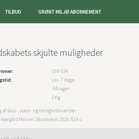
TILBUD
GRØNT MILJØ ABONNEMENT
skabets skjulte muligheder
mmer:
150-024
gstid:
Lev. 7 dage
På lager
2
Kg.
g af skov-, natur- og herlighedsværdier
n Nørgård Nielsen. Skovbykon 2016. 523 s.
pr. stk. ved 1 Stk