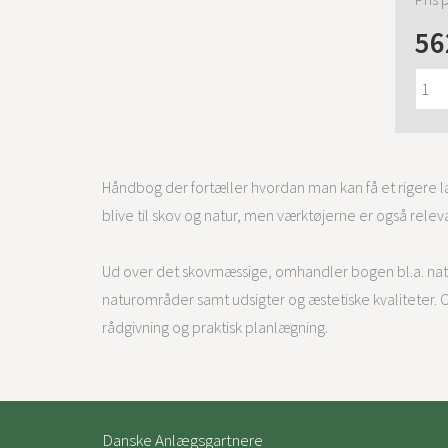
56
Håndbog der fortæller hvordan man kan få et rigere 
blive til skov og natur, men værktøjerne er også relevan
Ud over det skovmæssige, omhandler bogen bl.a. natur
naturområder samt udsigter og æstetiske kvaliteter.
rådgivning og praktisk planlægning.
Danske Anlægsgartnere