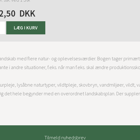
2,50
DKK
landskab med flere natur- og oplevelsesværdier. Bogen tager primært
te i andre situationer, f.eks. når man f.eks. skal ændre produktionsskov
pleje, lysåbne naturtyper, vildtpleje, skovbryn, vandmiljøer, vildt, 
 Og det hele begynder med en overordnet landskabsplan. Der suppler
Tilmeld nyhedsbrev