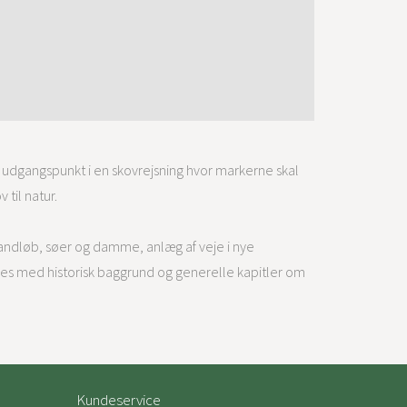
 udgangspunkt i en skovrejsning hvor markerne skal
 til natur.
vandløb, søer og damme, anlæg af veje i nye
es med historisk baggrund og generelle kapitler om
Kundeservice