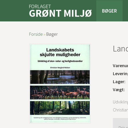
BØGER
Forside
Bøger
Land
Varenu
Leverin
Lager:
Vægt:
Udviklin
Christia
Pris 